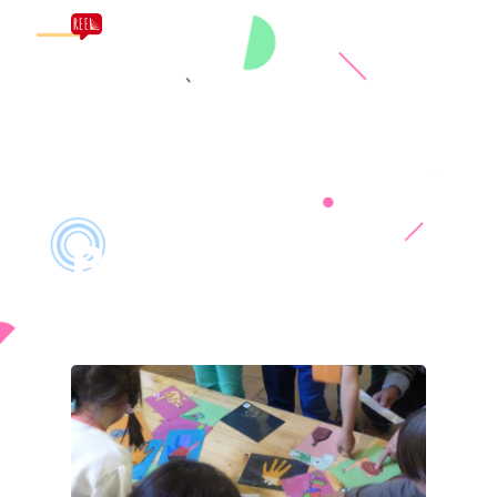
All Posts By
Pascal
BRUYEZ