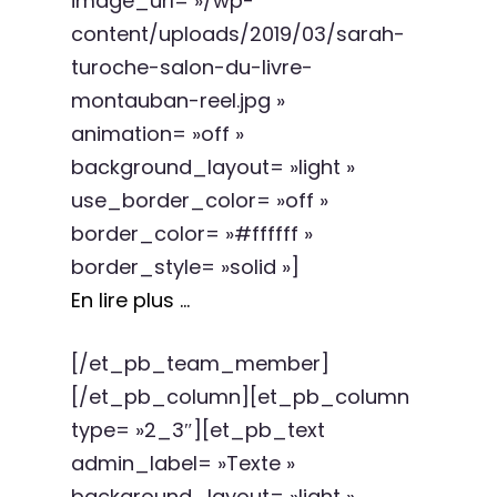
image_url= »/wp-
content/uploads/2019/03/sarah-
turoche-salon-du-livre-
montauban-reel.jpg »
animation= »off »
background_layout= »light »
use_border_color= »off »
border_color= »#ffffff »
border_style= »solid »]
En lire plus …
[/et_pb_team_member]
[/et_pb_column][et_pb_column
type= »2_3″][et_pb_text
admin_label= »Texte »
background_layout= »light »