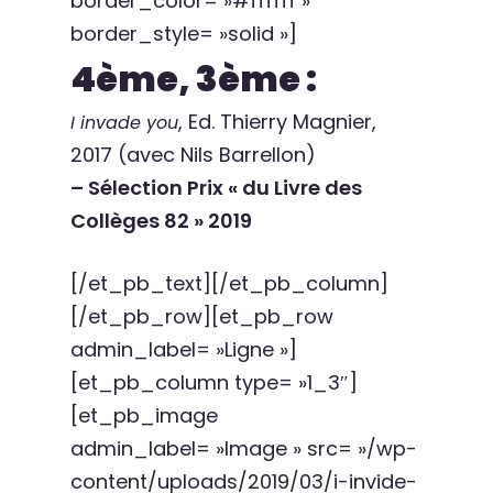
border_color= »#ffffff »
border_style= »solid »]
4ème, 3ème :
, Ed. Thierry Magnier,
I invade you
2017 (avec Nils Barrellon)
– Sélection Prix « du Livre des
Collèges 82 » 2019
[/et_pb_text][/et_pb_column]
[/et_pb_row][et_pb_row
admin_label= »Ligne »]
[et_pb_column type= »1_3″]
[et_pb_image
admin_label= »Image » src= »/wp-
content/uploads/2019/03/i-invide-