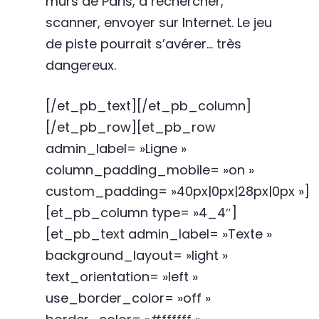
murs de Paris, à rechercher,
scanner, envoyer sur Internet. Le jeu
de piste pourrait s’avérer… très
dangereux.
[/et_pb_text][/et_pb_column]
[/et_pb_row][et_pb_row
admin_label= »Ligne »
column_padding_mobile= »on »
custom_padding= »40px|0px|28px|0px »]
[et_pb_column type= »4_4″]
[et_pb_text admin_label= »Texte »
background_layout= »light »
text_orientation= »left »
use_border_color= »off »