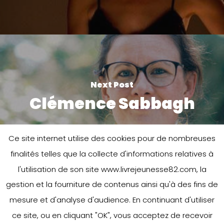
Next Post
Clémence Sabbagh
Ce site internet utilise des cookies pour de nombreuses
finalités telles que la collecte d'informations relatives à
l'utilisation de son site www.livrejeunesse82.com, la
gestion et la fourniture de contenus ainsi qu'à des fins de
mesure et d'analyse d'audience. En continuant d'utiliser
Leave a Reply
ce site, ou en cliquant "OK", vous acceptez de recevoir