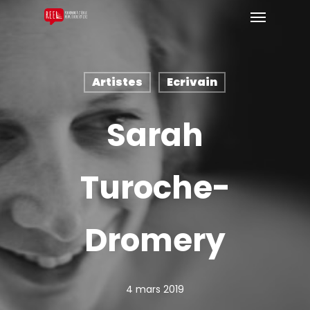
Artistes
Ecrivain
Sarah
Turoche-
Dromery
4 mars 2019