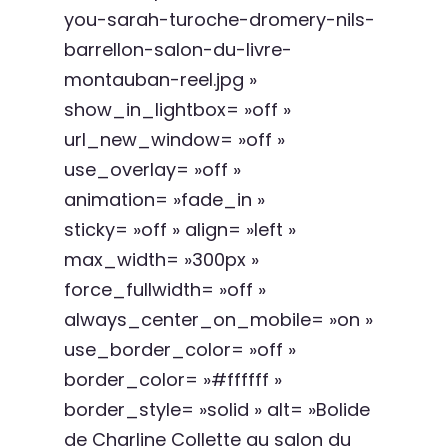
you-sarah-turoche-dromery-nils-
barrellon-salon-du-livre-
montauban-reel.jpg »
show_in_lightbox= »off »
url_new_window= »off »
use_overlay= »off »
animation= »fade_in »
sticky= »off » align= »left »
max_width= »300px »
force_fullwidth= »off »
always_center_on_mobile= »on »
use_border_color= »off »
border_color= »#ffffff »
border_style= »solid » alt= »Bolide
de Charline Collette au salon du