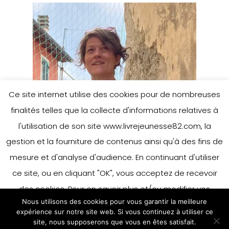
Ce site internet utilise des cookies pour de nombreuses
finalités telles que la collecte d'informations relatives à
l'utilisation de son site www.livrejeunesse82.com, la
gestion et la fourniture de contenus ainsi qu'à des fins de
mesure et d'analyse d'audience. En continuant d'utiliser
ce site, ou en cliquant "OK", vous acceptez de recevoir
des cookies. Pour en savoir plus et/ou modifier vos
Nous utilisons des cookies pour vous garantir la meilleure
préférences en matière de cookies, merci de vous référer
expérience sur notre site web. Si vous continuez à utiliser ce
à notre politique sur les cookies.
site, nous supposerons que vous en êtes satisfait.
Accepter