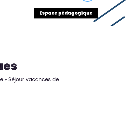
res
Contact
Espace pédagogique
ues
te » Séjour vacances de