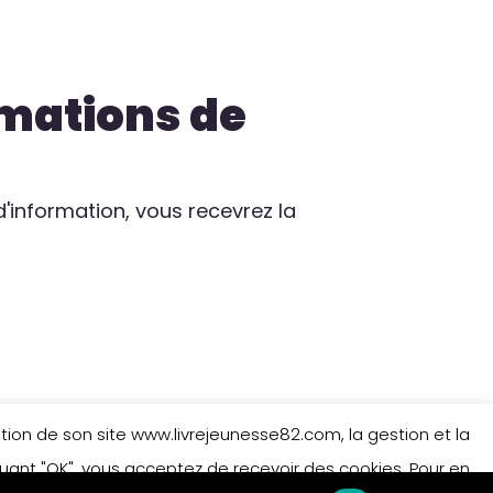
rmations de
 d'information, vous recevrez la
isation de son site www.livrejeunesse82.com, la gestion et la
iquant "OK", vous acceptez de recevoir des cookies. Pour en