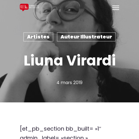
Artistes
Auteur Illustrateur
Liuna Virardi
4 mars 2019
[et_pb_section bb_built= »1″
admin_label= »section »