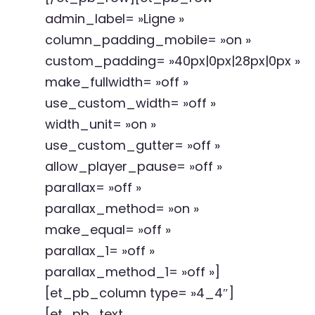
admin_label= »Ligne »
column_padding_mobile= »on »
custom_padding= »40px|0px|28px|0px »
make_fullwidth= »off »
use_custom_width= »off »
width_unit= »on »
use_custom_gutter= »off »
allow_player_pause= »off »
parallax= »off »
parallax_method= »on »
make_equal= »off »
parallax_1= »off »
parallax_method_1= »off »]
[et_pb_column type= »4_4″]
[et_pb_text