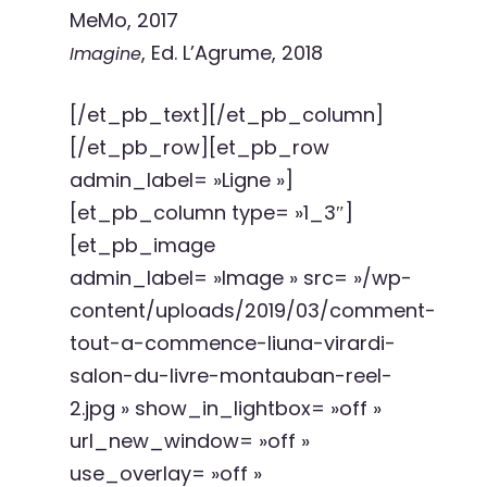
MeMo, 2017
, Ed. L’Agrume, 2018
Imagine
[/et_pb_text][/et_pb_column]
[/et_pb_row][et_pb_row
admin_label= »Ligne »]
[et_pb_column type= »1_3″]
[et_pb_image
admin_label= »Image » src= »/wp-
content/uploads/2019/03/comment-
tout-a-commence-liuna-virardi-
salon-du-livre-montauban-reel-
2.jpg » show_in_lightbox= »off »
url_new_window= »off »
use_overlay= »off »