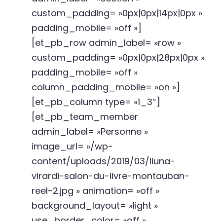
custom_padding= »0px|0px|14px|0px »
padding_mobile= »off »]
[et_pb_row admin_label= »row »
custom_padding= »0px|0px|28px|0px »
padding_mobile= »off »
column_padding_mobile= »on »]
[et_pb_column type= »1_3″]
[et_pb_team_member
admin_label= »Personne »
image_url= »/wp-
content/uploads/2019/03/liuna-
virardi-salon-du-livre-montauban-
reel-2.jpg » animation= »off »
background_layout= »light »
use_border_color= »off »