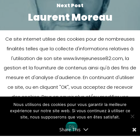
Next Post
Laurent Moreau
Ce site internet utilise des cookies pour de nombreuses
finalités telles que la collecte d'informations relatives à
l'utilisation de son site www.livrejeunesse82.com, la
gestion et la fourniture de contenus ainsi qu'à des fins de
mesure et d'analyse d'audience. En continuant d'utiliser
Leave a Reply
ce site, ou en cliquant "OK", vous acceptez de recevoir
des cookies. Pour en savoir plus et/ou modifier vos
Nous utilisons des cookies pour vous garantir la meilleure
préférences en matière de cookies, merci de vous référer
You must be
logged in
to post a
expérience sur notre site web. Si vous continuez à utiliser ce
à notre politique sur les cookies.
site, nous supposerons que vous en êtes satisfait.
Accepter
comment.
Ok
En savoir plus
Share This