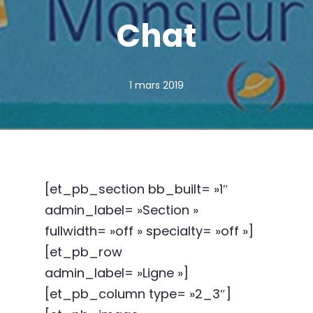
Chat
1 mars 2019
[et_pb_section bb_built= »1″
admin_label= »Section »
fullwidth= »off » specialty= »off »]
[et_pb_row
admin_label= »Ligne »]
[et_pb_column type= »2_3″]