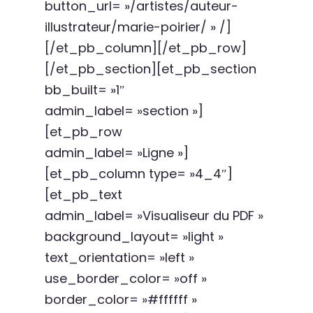
button_url= »/artistes/auteur-
illustrateur/marie-poirier/ » /]
[/et_pb_column][/et_pb_row]
[/et_pb_section][et_pb_section
bb_built= »1″
admin_label= »section »]
[et_pb_row
admin_label= »Ligne »]
[et_pb_column type= »4_4″]
[et_pb_text
admin_label= »Visualiseur du PDF »
background_layout= »light »
text_orientation= »left »
use_border_color= »off »
border_color= »#ffffff »