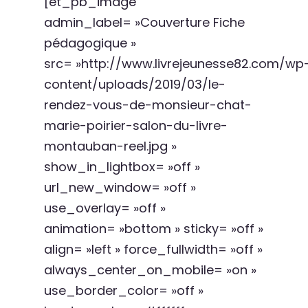
[et_pb_image
admin_label= »Couverture Fiche
pédagogique »
src= »http://www.livrejeunesse82.com/wp
content/uploads/2019/03/le-
rendez-vous-de-monsieur-chat-
marie-poirier-salon-du-livre-
montauban-reel.jpg »
show_in_lightbox= »off »
url_new_window= »off »
use_overlay= »off »
animation= »bottom » sticky= »off »
align= »left » force_fullwidth= »off »
always_center_on_mobile= »on »
use_border_color= »off »