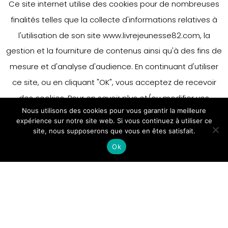
Ce site internet utilise des cookies pour de nombreuses
27 mars 2020
finalités telles que la collecte d'informations relatives à
l'utilisation de son site www.livrejeunesse82.com, la
gestion et la fourniture de contenus ainsi qu'à des fins de
mesure et d'analyse d'audience. En continuant d'utiliser
Fiches pédagogiques
ce site, ou en cliquant "OK", vous acceptez de recevoir
Mathias
des cookies. Pour en savoir plus et/ou modifier vos
Friman, D’une
Nous utilisons des cookies pour vous garantir la meilleure
préférences en matière de cookies, merci de vous référer
expérience sur notre site web. Si vous continuez à utiliser ce
petite graine
à notre politique sur les cookies.
site, nous supposerons que vous en êtes satisfait.
Accepter
verte
Ok
En savoir plus
https://www.livrejeunesse82.com/wp-
content/uploads/2020/03/d-
une-petite-graine-verte-
mathias-friman-salon-du-