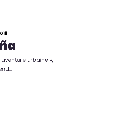
018
aña
aventure urbaine »,
end…