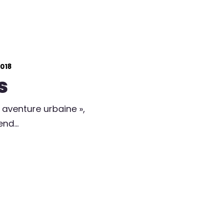
018
s
aventure urbaine »,
end…