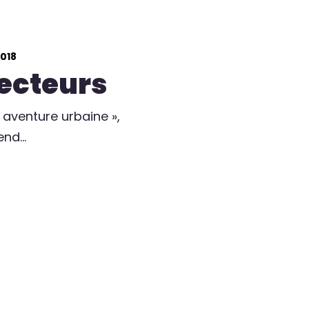
018
lecteurs
aventure urbaine »,
end…