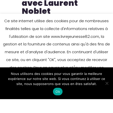
avec Laurent
Noblet
Ce site internet utilise des cookies pour de nombreuses
Exposition réalisée par les
finalités telles que la collecte d'informations relatives à
élèves de 6ème 11, le club BD
l'utilisation de son site www.livrejeunesse82.com, la
du collège Olympe de…
gestion et la fourniture de contenus ainsi qu'à des fins de
23 avril 2018
mesure et d'analyse d'audience. En continuant d'utiliser
ce site, ou en cliquant "OK", vous acceptez de recevoir
des cookies. Pour en savoir plus et/ou modifier vos
Nous utilisons des cookies pour vous garantir la meilleure
préférences en matière de cookies, merci de vous référer
expérience sur notre site web. Si vous continuez à utiliser ce
à notre politique sur les cookies.
site, nous supposerons que vous en êtes satisfait.
Accepter
Ok
En savoir plus