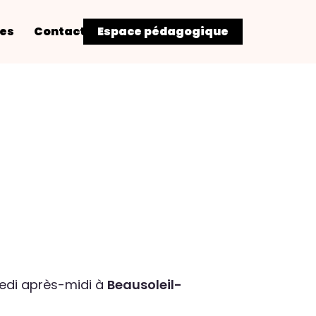
res
Contact
Espace pédagogique
redi après-midi à
Beausoleil-