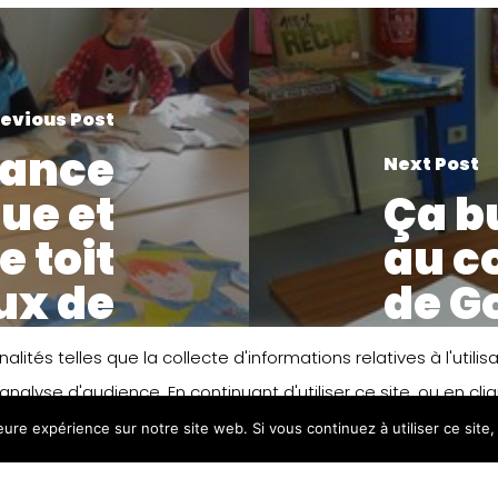
evious Post
iance
Next Post
que et
Ça b
e toit
au c
ux de
de G
leil !
lités telles que la collecte d'informations relatives à l'util
analyse d'audience. En continuant d'utiliser ce site, ou en cl
leure expérience sur notre site web. Si vous continuez à utiliser ce sit
n matière de cookies, merci de vous référer à notre politique