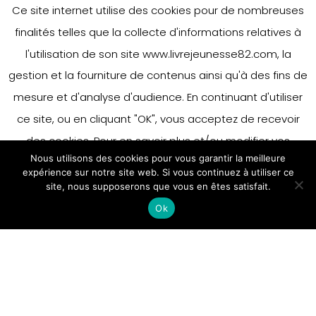
Ce site internet utilise des cookies pour de nombreuses
illustrateur Francesco Pittau et
l’éditrice Brigitte Morel des…
finalités telles que la collecte d'informations relatives à
l'utilisation de son site www.livrejeunesse82.com, la
5 avril 2013
gestion et la fourniture de contenus ainsi qu'à des fins de
mesure et d'analyse d'audience. En continuant d'utiliser
ce site, ou en cliquant "OK", vous acceptez de recevoir
des cookies. Pour en savoir plus et/ou modifier vos
Nous utilisons des cookies pour vous garantir la meilleure
préférences en matière de cookies, merci de vous référer
expérience sur notre site web. Si vous continuez à utiliser ce
à notre politique sur les cookies.
site, nous supposerons que vous en êtes satisfait.
Accepter
Ok
En savoir plus
Eurythmie week-end samedi 25
au dimanche 26 mai