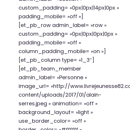
custom_padding= »0px|0px|14px|0px »
padding_mobile= »off »]
[et_pb_row admin_label= »row »
custom_padding= »0px|0px|0px|0px »
padding_mobile= »off »
column_padding_mobile= »on »]
[et_pb_column type= »1_3″]
[et_pb_team_member
admin_label= »Personne »
image_url= »http://www.livrejeunesse82
content/uploads/2017/01/alain-
serres.jpeg » animation= »off »
background_layout= »light »
use_border_color= »off »
border_color= »#ffffff »