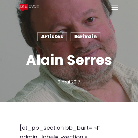
Artistes
Ecrivain
Alain Serres
9 mai 2017
[et_pb_section bb_built= »1″
admin_label= »section »