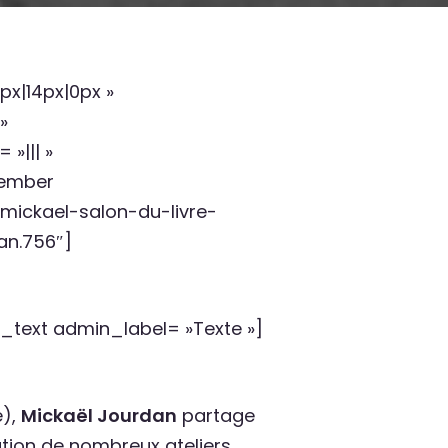
x|14px|0px »
»
»||| »
member
mickael-salon-du-livre-
an.756″]
ext admin_label= »Texte »]
e),
Mickaël Jourdan
partage
mation de nombreux ateliers