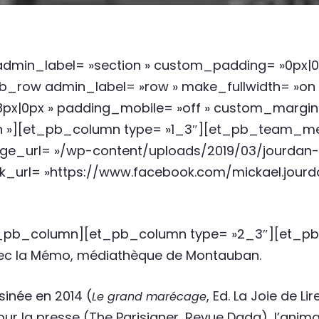
 admin_label= »section » custom_padding= »0px|0p
b_row admin_label= »row » make_fullwidth= »on 
x|0px » padding_mobile= »off » custom_margin= 
n »][et_pb_column type= »1_3″][et_pb_team_
ge_url= »/wp-content/uploads/2019/03/jourdan-
k_url= »https://www.facebook.com/mickael.jourd
b_column][et_pb_column type= »2_3″][et_pb_t
 avec la Mémo, médiathèque de Montauban.
inée en 2014 (
, Ed. La Joie de Lir
Le grand marécage
pour la presse (The Parisianer, Revue Dada), l’ani