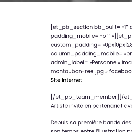
[et_pb_section bb_built= »1″
padding_mobile= »off »][et_p
custom_padding= »0px|0px|28p
column_padding_mobile= »o
admin_label= »Personne » ima
montauban-reel.jpg » faceboo
Site internet
[/et_pb_team_member][/et_p
Artiste invité en partenariat
Depuis sa première bande dess
son temps entre l’illustration 