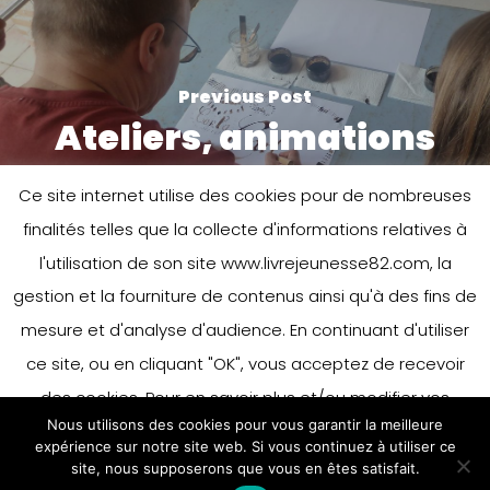
Previous Post
Ateliers, animations
Ce site internet utilise des cookies pour de nombreuses
finalités telles que la collecte d'informations relatives à
l'utilisation de son site www.livrejeunesse82.com, la
gestion et la fourniture de contenus ainsi qu'à des fins de
mesure et d'analyse d'audience. En continuant d'utiliser
ce site, ou en cliquant "OK", vous acceptez de recevoir
Next Post
Librairie Editeurs
des cookies. Pour en savoir plus et/ou modifier vos
Nous utilisons des cookies pour vous garantir la meilleure
préférences en matière de cookies, merci de vous référer
expérience sur notre site web. Si vous continuez à utiliser ce
à notre politique sur les cookies.
site, nous supposerons que vous en êtes satisfait.
Accepter