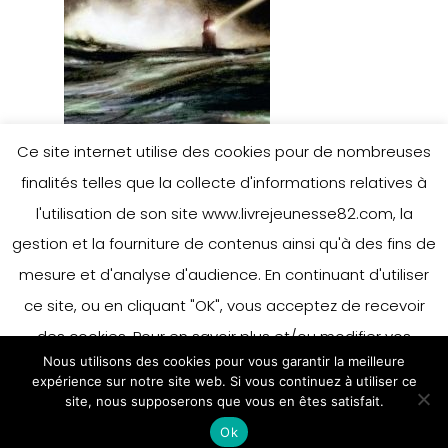
Ce site internet utilise des cookies pour de nombreuses
finalités telles que la collecte d'informations relatives à
l'utilisation de son site www.livrejeunesse82.com, la
gestion et la fourniture de contenus ainsi qu'à des fins de
mesure et d'analyse d'audience. En continuant d'utiliser
Leave a Reply
ce site, ou en cliquant "OK", vous acceptez de recevoir
des cookies. Pour en savoir plus et/ou modifier vos
Nous utilisons des cookies pour vous garantir la meilleure
préférences en matière de cookies, merci de vous référer
You must be
logged in
to post a
expérience sur notre site web. Si vous continuez à utiliser ce
à notre politique sur les cookies.
site, nous supposerons que vous en êtes satisfait.
Accepter
comment.
Ok
En savoir plus