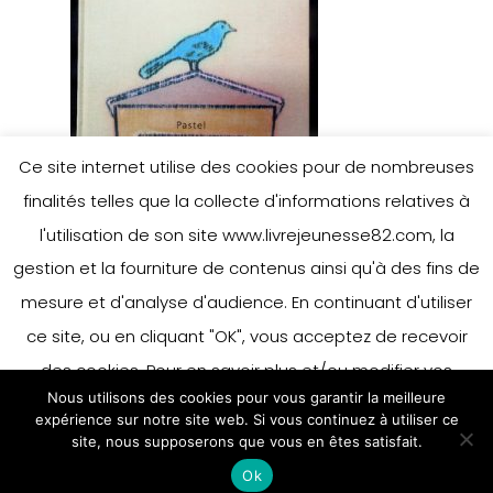
Ce site internet utilise des cookies pour de nombreuses
finalités telles que la collecte d'informations relatives à
l'utilisation de son site www.livrejeunesse82.com, la
gestion et la fourniture de contenus ainsi qu'à des fins de
mesure et d'analyse d'audience. En continuant d'utiliser
Leave a Reply
ce site, ou en cliquant "OK", vous acceptez de recevoir
des cookies. Pour en savoir plus et/ou modifier vos
Nous utilisons des cookies pour vous garantir la meilleure
préférences en matière de cookies, merci de vous référer
You must be
logged in
to post a
expérience sur notre site web. Si vous continuez à utiliser ce
à notre politique sur les cookies.
site, nous supposerons que vous en êtes satisfait.
Accepter
comment.
Ok
En savoir plus