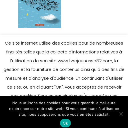
Ce site internet utilise des cookies pour de nombreuses
finalités telles que la collecte d'informations relatives à
Leave a Reply
l'utilisation de son site www.livrejeunesse82.com, la
gestion et la fourniture de contenus ainsi qu'à des fins de
mesure et d'analyse d'audience. En continuant d'utiliser
ce site, ou en cliquant "OK", vous acceptez de recevoir
You must be
logged in
to post a
comment.
des cookies. Pour en savoir plus et/ou modifier vos
Nous utilisons des cookies pour vous garantir la meilleure
préférences en matière de cookies, merci de vous référer
expérience sur notre site web. Si vous continuez à utiliser ce
à notre politique sur les cookies.
site, nous supposerons que vous en êtes satisfait.
Accepter
Ok
En savoir plus