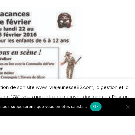
isation de son site www.livrejeunesse82.com, la gestion et la
iquant "OK", vous acceptez de recevoir des cookies. Pour en
e, nous supposerons que vous en êtes satisfait.
 sur les cookies.
En savoir plus
Ok
Accepter