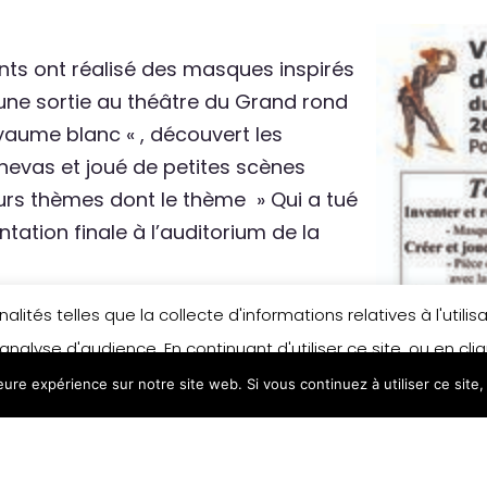
nts ont réalisé des masques inspirés
 une sortie au théâtre du Grand rond
oyaume blanc « , découvert les
anevas et joué de petites scènes
eurs thèmes dont le thème » Qui a tué
entation finale à l’auditorium de la
lités telles que la collecte d'informations relatives à l'util
e par Bernard Marrou bénévole de
analyse d'audience. En continuant d'utiliser ce site, ou en cl
leure expérience sur notre site web. Si vous continuez à utiliser ce sit
n matière de cookies, merci de vous référer à notre politique