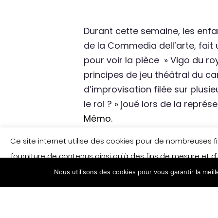
Durant cette semaine, les enfa
de la Commedia dell’arte, fait
pour voir la pièce » Vigo du r
principes de jeu théâtral du c
d’improvisation filée sur plusi
le roi ? » joué lors de la représ
Mémo
.
Ce site internet utilise des cookies pour de nombreuses fina
Ici
, la vidéo du stage, réalisé
fourniture de contenus ainsi qu'à des fins de mesure et d'
l’association.
Nous utilisons des cookies pour vous garantir la meil
savoir plus et/ou modifier vos préférences e