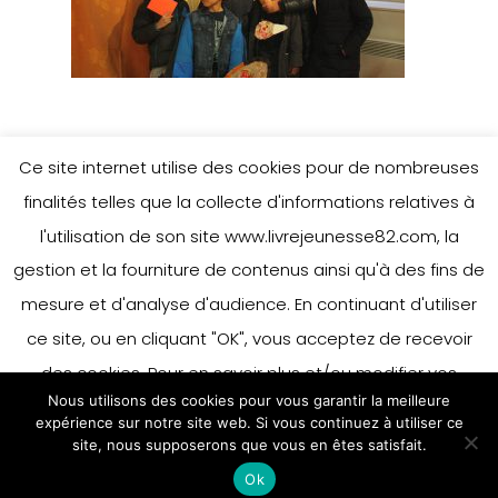
Ce site internet utilise des cookies pour de nombreuses
Leave a Reply
finalités telles que la collecte d'informations relatives à
l'utilisation de son site www.livrejeunesse82.com, la
gestion et la fourniture de contenus ainsi qu'à des fins de
mesure et d'analyse d'audience. En continuant d'utiliser
You must be
logged in
to post a
ce site, ou en cliquant "OK", vous acceptez de recevoir
comment.
des cookies. Pour en savoir plus et/ou modifier vos
Nous utilisons des cookies pour vous garantir la meilleure
préférences en matière de cookies, merci de vous référer
expérience sur notre site web. Si vous continuez à utiliser ce
à notre politique sur les cookies.
site, nous supposerons que vous en êtes satisfait.
Accepter
Ok
En savoir plus