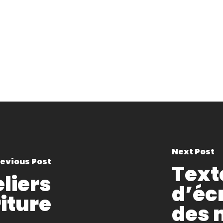
Next Post
evious Post
Texte
liers
d’écr
iture
des 