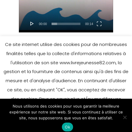
00:00
00:14
Ce site internet utilise des cookies pour de nombreuses
finalités telles que la collecte d'informations relatives à
l'utilisation de son site www.livrejeunesse82.com, la
Leave a Reply
gestion et la fourniture de contenus ainsi qu'à des fins de
mesure et d'analyse d'audience. En continuant d'utiliser
ce site, ou en cliquant "OK", vous acceptez de recevoir
You must be
logged in
to post a
des cookies. Pour en savoir plus et/ou modifier vos
comment.
Nous utilisons des cookies pour vous garantir la meilleure
préférences en matière de cookies, merci de vous référer
expérience sur notre site web. Si vous continuez à utiliser ce
à notre politique sur les cookies.
site, nous supposerons que vous en êtes satisfait.
Accepter
Ok
En savoir plus