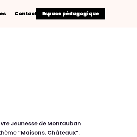
res
Contact
Espace pédagogique
Livre Jeunesse de Montauban
e thème
“Maisons, Châteaux”
.