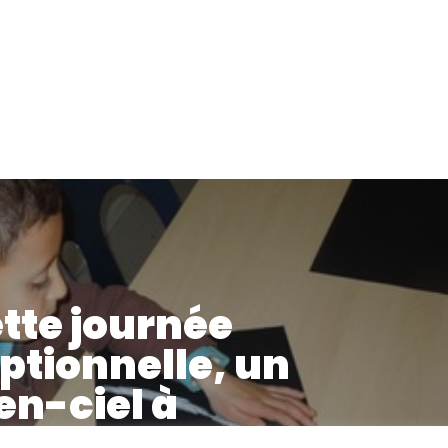
ette journée
ptionnelle, un
en-ciel à
oleil !