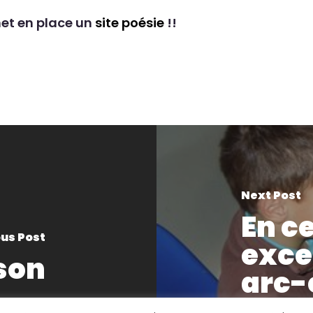
met en place un
site poésie
!!
Next Post
En c
us Post
exce
son
arc-
Beaus