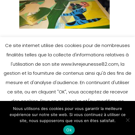
Ce site internet utilise des cookies pour de nombreuses
finalités telles que la collecte d'informations relatives à
Leave a Reply
l'utilisation de son site www.livrejeunesse82.com, la
gestion et la fourniture de contenus ainsi qu'à des fins de
mesure et d'analyse d'audience. En continuant d'utiliser
You must be
logged in
to post a
ce site, ou en cliquant "OK", vous acceptez de recevoir
comment.
des cookies. Pour en savoir plus et/ou modifier vos
Nous utilisons des cookies pour vous garantir la meilleure
préférences en matière de cookies, merci de vous référer
expérience sur notre site web. Si vous continuez à utiliser ce
à notre politique sur les cookies.
site, nous supposerons que vous en êtes satisfait.
Accepter
Ok
En savoir plus