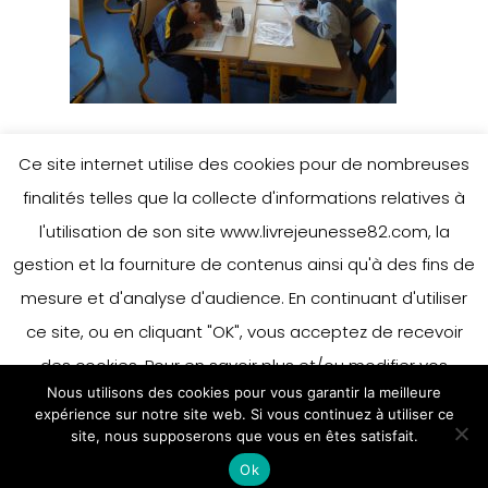
Ce site internet utilise des cookies pour de nombreuses
finalités telles que la collecte d'informations relatives à
Leave a Reply
l'utilisation de son site www.livrejeunesse82.com, la
gestion et la fourniture de contenus ainsi qu'à des fins de
mesure et d'analyse d'audience. En continuant d'utiliser
You must be
logged in
to post a
ce site, ou en cliquant "OK", vous acceptez de recevoir
comment.
des cookies. Pour en savoir plus et/ou modifier vos
Nous utilisons des cookies pour vous garantir la meilleure
préférences en matière de cookies, merci de vous référer
expérience sur notre site web. Si vous continuez à utiliser ce
à notre politique sur les cookies.
site, nous supposerons que vous en êtes satisfait.
Accepter
Ok
En savoir plus