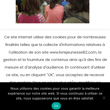
Ce site internet utilise des cookies pour de nombreuses
finalités telles que la collecte d'informations relatives à
Leave a Reply
l'utilisation de son site www.livrejeunesse82.com, la
gestion et la fourniture de contenus ainsi qu'à des fins de
mesure et d'analyse d'audience. En continuant d'utiliser
You must be
logged in
to post a
ce site, ou en cliquant "OK", vous acceptez de recevoir
comment.
des cookies. Pour en savoir plus et/ou modifier vos
Nous utilisons des cookies pour vous garantir la meilleure
préférences en matière de cookies, merci de vous référer
expérience sur notre site web. Si vous continuez à utiliser ce
à notre politique sur les cookies.
site, nous supposerons que vous en êtes satisfait.
Accepter
Ok
En savoir plus