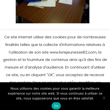
Ce site internet utilise des cookies pour de nombreuses
finalités telles que la collecte d'informations relatives à
Leave a Reply
l'utilisation de son site www.livrejeunesse82.com, la
gestion et la fourniture de contenus ainsi qu'à des fins de
mesure et d'analyse d'audience. En continuant d'utiliser
You must be
logged in
to post a
ce site, ou en cliquant "OK", vous acceptez de recevoir
comment.
des cookies. Pour en savoir plus et/ou modifier vos
Nous utilisons des cookies pour vous garantir la meilleure
préférences en matière de cookies, merci de vous référer
expérience sur notre site web. Si vous continuez à utiliser ce
à notre politique sur les cookies.
site, nous supposerons que vous en êtes satisfait.
Accepter
Ok
En savoir plus