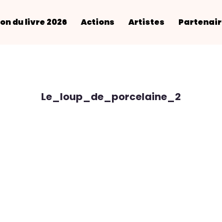
on du livre 2026
Actions
Artistes
Partenai
Le_loup_de_porcelaine_2