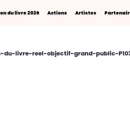
on du livre 2026
Actions
Artistes
Partenai
n-du-livre-reel-objectif-grand-public-P10