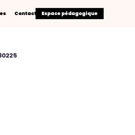
res
Contact
Espace pédagogique
30225