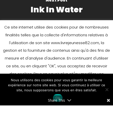
Next Post
Ink In Water
Ce site internet utilise des cookies pour de nombreuses
finalités telles que la collecte d'informations relatives à
l'utilisation de son site www.livrejeunesse82.com, la
gestion et la fourniture de contenus ainsi qu'à des fins de
mesure et d'analyse d'audience. En continuant d'utiliser
Leave a Reply
ce site, ou en cliquant "OK", vous acceptez de recevoir
des cookies. Pour en savoir plus et/ou modifier vos
Nous utilisons des cookies pour vous garantir la meilleure
préférences en matière de cookies, merci de vous référer
You must be
logged in
to post a
expérience sur notre site web. Si vous continuez à utiliser ce
à notre politique sur les cookies.
site, nous supposerons que vous en êtes satisfait.
Accepter
comment.
Ok
En savoir plus
Share This