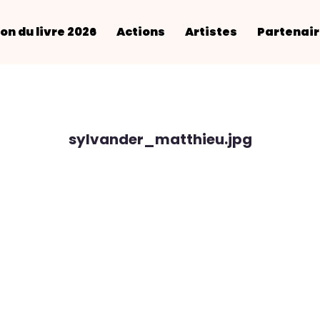
on du livre 2026
Actions
Artistes
Partenai
sylvander_matthieu.jpg