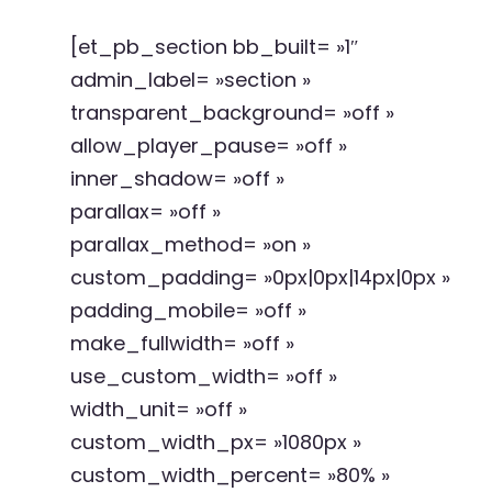
[et_pb_section bb_built= »1″
admin_label= »section »
transparent_background= »off »
allow_player_pause= »off »
inner_shadow= »off »
parallax= »off »
parallax_method= »on »
custom_padding= »0px|0px|14px|0px »
padding_mobile= »off »
make_fullwidth= »off »
use_custom_width= »off »
width_unit= »off »
custom_width_px= »1080px »
custom_width_percent= »80% »