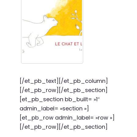
[/et_pb_text][/et_pb_column]
[/et_pb_row][/et_pb_section]
[et_pb_section bb_built= »1″
admin_label= »section »]
[et_pb_row admin_label= »row »]
[/et_pb_row][/et_pb_section]