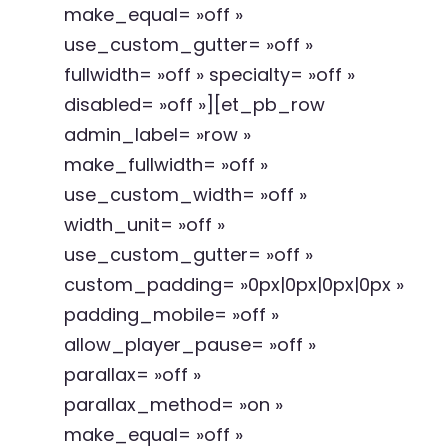
make_equal= »off »
use_custom_gutter= »off »
fullwidth= »off » specialty= »off »
disabled= »off »][et_pb_row
admin_label= »row »
make_fullwidth= »off »
use_custom_width= »off »
width_unit= »off »
use_custom_gutter= »off »
custom_padding= »0px|0px|0px|0px »
padding_mobile= »off »
allow_player_pause= »off »
parallax= »off »
parallax_method= »on »
make_equal= »off »