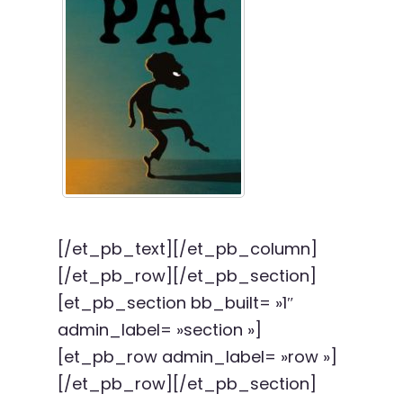
[/et_pb_text][/et_pb_column]
[/et_pb_row][/et_pb_section]
[et_pb_section bb_built= »1″
admin_label= »section »]
[et_pb_row admin_label= »row »]
[/et_pb_row][/et_pb_section]