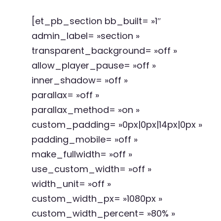
[et_pb_section bb_built= »1″
admin_label= »section »
transparent_background= »off »
allow_player_pause= »off »
inner_shadow= »off »
parallax= »off »
parallax_method= »on »
custom_padding= »0px|0px|14px|0px »
padding_mobile= »off »
make_fullwidth= »off »
use_custom_width= »off »
width_unit= »off »
custom_width_px= »1080px »
custom_width_percent= »80% »