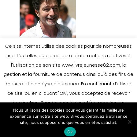
Ce site internet utilise des cookies pour de nombreuses
finalités telles que la collecte d'informations relatives à
l'utilisation de son site www.livrejeunesse82.com, la
Leave a Reply
gestion et la fourniture de contenus ainsi qu'à des fins de
mesure et d'analyse d'audience. En continuant d'utiliser
ce site, ou en cliquant "OK", vous acceptez de recevoir
You must be
logged in
to post a
des cookies. Pour en savoir plus et/ou modifier vos
Nous utilisons des cookies pour vous garantir la meilleure
comment.
préférences en matière de cookies, merci de vous référer
expérience sur notre site web. Si vous continuez à utiliser ce
à notre politique sur les cookies.
site, nous supposerons que vous en êtes satisfait.
Accepter
Ok
En savoir plus