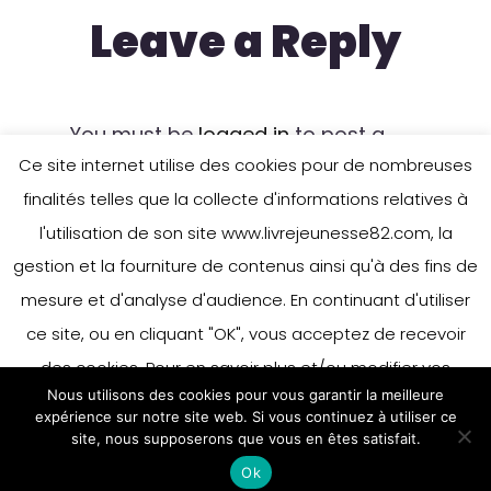
Leave a Reply
You must be
logged in
to post a
Ce site internet utilise des cookies pour de nombreuses
comment.
finalités telles que la collecte d'informations relatives à
l'utilisation de son site www.livrejeunesse82.com, la
gestion et la fourniture de contenus ainsi qu'à des fins de
mesure et d'analyse d'audience. En continuant d'utiliser
ce site, ou en cliquant "OK", vous acceptez de recevoir
des cookies. Pour en savoir plus et/ou modifier vos
Nous utilisons des cookies pour vous garantir la meilleure
préférences en matière de cookies, merci de vous référer
expérience sur notre site web. Si vous continuez à utiliser ce
à notre politique sur les cookies.
site, nous supposerons que vous en êtes satisfait.
Accepter
Ok
En savoir plus