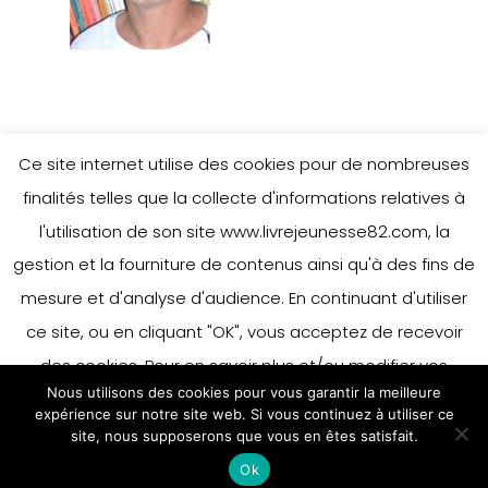
Ce site internet utilise des cookies pour de nombreuses
Leave a Reply
finalités telles que la collecte d'informations relatives à
l'utilisation de son site www.livrejeunesse82.com, la
gestion et la fourniture de contenus ainsi qu'à des fins de
You must be
logged in
to post a
mesure et d'analyse d'audience. En continuant d'utiliser
comment.
ce site, ou en cliquant "OK", vous acceptez de recevoir
des cookies. Pour en savoir plus et/ou modifier vos
Nous utilisons des cookies pour vous garantir la meilleure
préférences en matière de cookies, merci de vous référer
expérience sur notre site web. Si vous continuez à utiliser ce
à notre politique sur les cookies.
site, nous supposerons que vous en êtes satisfait.
Accepter
Ok
En savoir plus