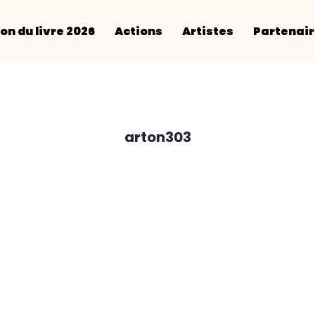
on du livre 2026
Actions
Artistes
Partenai
arton303