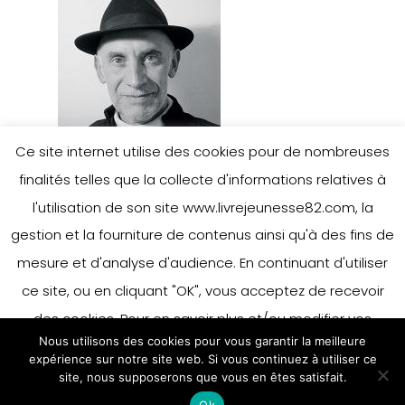
Ce site internet utilise des cookies pour de nombreuses
finalités telles que la collecte d'informations relatives à
l'utilisation de son site www.livrejeunesse82.com, la
gestion et la fourniture de contenus ainsi qu'à des fins de
mesure et d'analyse d'audience. En continuant d'utiliser
Leave a Reply
ce site, ou en cliquant "OK", vous acceptez de recevoir
des cookies. Pour en savoir plus et/ou modifier vos
Nous utilisons des cookies pour vous garantir la meilleure
préférences en matière de cookies, merci de vous référer
You must be
logged in
to post a
expérience sur notre site web. Si vous continuez à utiliser ce
à notre politique sur les cookies.
site, nous supposerons que vous en êtes satisfait.
Accepter
comment.
Ok