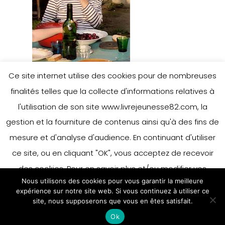
Ce site internet utilise des cookies pour de nombreuses
finalités telles que la collecte d'informations relatives à
l'utilisation de son site www.livrejeunesse82.com, la
gestion et la fourniture de contenus ainsi qu'à des fins de
Leave a Reply
mesure et d'analyse d'audience. En continuant d'utiliser
ce site, ou en cliquant "OK", vous acceptez de recevoir
des cookies. Pour en savoir plus et/ou modifier vos
You must be
logged in
to post a
Nous utilisons des cookies pour vous garantir la meilleure
préférences en matière de cookies, merci de vous référer
expérience sur notre site web. Si vous continuez à utiliser ce
comment.
à notre politique sur les cookies.
site, nous supposerons que vous en êtes satisfait.
Accepter
Ok
En savoir plus