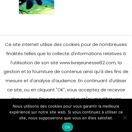
Ce site internet utilise des cookies pour de nombreuses
Leave a Reply
finalités telles que la collecte d'informations relatives à
l'utilisation de son site www.livrejeunesse82.com, la
gestion et la fourniture de contenus ainsi qu'à des fins de
You must be
logged in
to post a
mesure et d'analyse d'audience. En continuant d'utiliser
comment.
ce site, ou en cliquant "OK", vous acceptez de recevoir
des cookies. Pour en savoir plus et/ou modifier vos
Nous utilisons des cookies pour vous garantir la meilleure
préférences en matière de cookies, merci de vous référer
expérience sur notre site web. Si vous continuez à utiliser ce
à notre politique sur les cookies.
site, nous supposerons que vous en êtes satisfait.
Accepter
Ok
En savoir plus