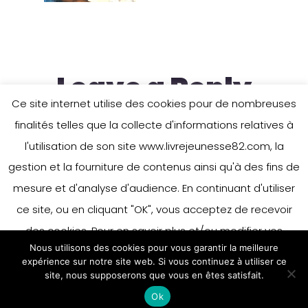
Leave a Reply
Ce site internet utilise des cookies pour de nombreuses
finalités telles que la collecte d'informations relatives à
You must be
logged in
to post a
l'utilisation de son site www.livrejeunesse82.com, la
comment.
gestion et la fourniture de contenus ainsi qu'à des fins de
mesure et d'analyse d'audience. En continuant d'utiliser
ce site, ou en cliquant "OK", vous acceptez de recevoir
des cookies. Pour en savoir plus et/ou modifier vos
Nous utilisons des cookies pour vous garantir la meilleure
préférences en matière de cookies, merci de vous référer
expérience sur notre site web. Si vous continuez à utiliser ce
à notre politique sur les cookies.
site, nous supposerons que vous en êtes satisfait.
Accepter
Ok
En savoir plus