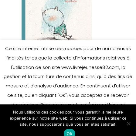
Ce site internet utilise des cookies pour de nombreuses
finalités telles que la collecte d'informations relatives à
l'utilisation de son site www.livrejeunesse82.com, la
gestion et la fourniture de contenus ainsi qu'à des fins de
mesure et d'analyse d'audience. En continuant d'utiliser
Leave a Reply
ce site, ou en cliquant "OK", vous acceptez de recevoir
des cookies. Pour en savoir plus et/ou modifier vos
Nous utilisons des cookies pour vous garantir la meilleure
préférences en matière de cookies, merci de vous référer
You must be
logged in
to post a
expérience sur notre site web. Si vous continuez à utiliser ce
à notre politique sur les cookies.
site, nous supposerons que vous en êtes satisfait.
Accepter
comment.
Ok
En savoir plus