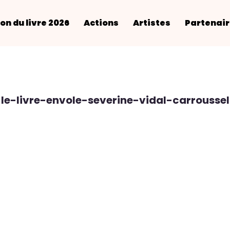
on du livre 2026
Actions
Artistes
Partenai
le-livre-envole-severine-vidal-carroussel