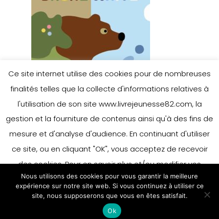
Ce site internet utilise des cookies pour de nombreuses
finalités telles que la collecte d'informations relatives à
l'utilisation de son site www.livrejeunesse82.com, la
gestion et la fourniture de contenus ainsi qu'à des fins de
mesure et d'analyse d'audience. En continuant d'utiliser
ce site, ou en cliquant "OK", vous acceptez de recevoir
des cookies. Pour en savoir plus et/ou modifier vos
Nous utilisons des cookies pour vous garantir la meilleure
préférences en matière de cookies, merci de vous référer
expérience sur notre site web. Si vous continuez à utiliser ce
à notre politique sur les cookies.
site, nous supposerons que vous en êtes satisfait.
Accepter
Ok
En savoir plus