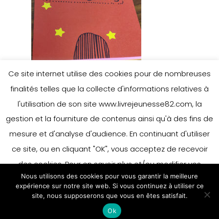
Ce site internet utilise des cookies pour de nombreuses
finalités telles que la collecte d'informations relatives à
l'utilisation de son site www.livrejeunesse82.com, la
gestion et la fourniture de contenus ainsi qu'à des fins de
mesure et d'analyse d'audience. En continuant d'utiliser
ce site, ou en cliquant "OK", vous acceptez de recevoir
des cookies. Pour en savoir plus et/ou modifier vos
Nous utilisons des cookies pour vous garantir la meilleure
préférences en matière de cookies, merci de vous référer
expérience sur notre site web. Si vous continuez à utiliser ce
à notre politique sur les cookies.
site, nous supposerons que vous en êtes satisfait.
Accepter
Ok
En savoir plus