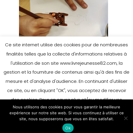
Ce site internet utilise des cookies pour de nombreuses
finalités telles que la collecte d'informations relatives à
l'utilisation de son site www.livrejeunesse82.com, la
gestion et la fourniture de contenus ainsi qu'à des fins de
mesure et d'analyse d'audience. En continuant d'utiliser
ce site, ou en cliquant "OK", vous acceptez de recevoir
des cookies. Pour en savoir plus et/ou modifier vos
Nous utilisons des cookies pour vous garantir la meilleure
préférences en matière de cookies, merci de vous référer
expérience sur notre site web. Si vous continuez à utiliser ce
à notre politique sur les cookies.
site, nous supposerons que vous en êtes satisfait.
Accepter
Ok
En savoir plus