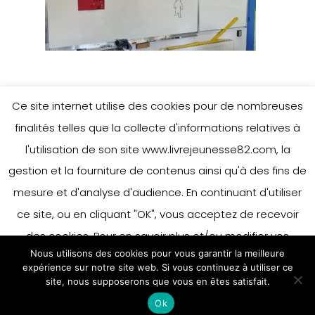
Ce site internet utilise des cookies pour de nombreuses
finalités telles que la collecte d'informations relatives à
l'utilisation de son site www.livrejeunesse82.com, la
gestion et la fourniture de contenus ainsi qu'à des fins de
mesure et d'analyse d'audience. En continuant d'utiliser
ce site, ou en cliquant "OK", vous acceptez de recevoir
des cookies. Pour en savoir plus et/ou modifier vos
Nous utilisons des cookies pour vous garantir la meilleure
préférences en matière de cookies, merci de vous référer
expérience sur notre site web. Si vous continuez à utiliser ce
à notre politique sur les cookies.
site, nous supposerons que vous en êtes satisfait.
Accepter
Ok
En savoir plus