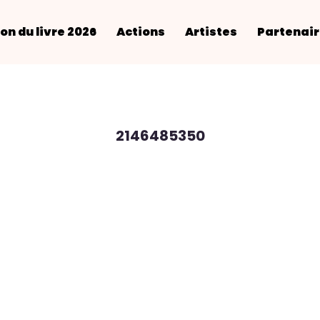
on du livre 2026
Actions
Artistes
Partenai
2146485350