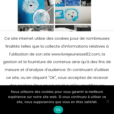
Ce site internet utilise des cookies pour de nombreuses
finalités telles que la collecte d'informations relatives à
l'utilisation de son site www.livrejeunesse82.com, la
gestion et la fourniture de contenus ainsi qu'à des fins de
mesure et d'analyse d'audience. En continuant d'utiliser
ce site, ou en cliquant "OK", vous acceptez de recevoir
des cookies. Pour en savoir plus et/ou modifier vos
Nous utilisons des cookies pour vous garantir la meilleure
préférences en matière de cookies, merci de vous référer
expérience sur notre site web. Si vous continuez à utiliser ce
à notre politique sur les cookies.
site, nous supposerons que vous en êtes satisfait.
Accepter
Ok
En savoir plus