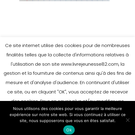
Ce site internet utilise des cookies pour de nombreuses
finalités telles que la collecte d'informations relatives à
l'utilisation de son site www.livrejeunesse82.com, la
gestion et la fourniture de contenus ainsi qu'à des fins de
mesure et d'analyse d'audience. En continuant d'utiliser
ce site, ou en cliquant "OK", vous acceptez de recevoir
des cookies. Pour en savoir plus et/ou modifier vos
Nous utilisons des cookies pour vous garantir la meilleure
préférences en matière de cookies, merci de vous référer
expérience sur notre site web. Si vous continuez à utiliser ce
à notre politique sur les cookies.
site, nous supposerons que vous en êtes satisfait.
Accepter
Ok
En savoir plus