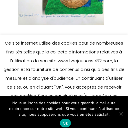
Ce site internet utilise des cookies pour de nombreuses
finalités telles que la collecte d'informations relatives à
l'utilisation de son site www.livrejeunesse82.com, la
gestion et la fourniture de contenus ainsi qu'à des fins de
mesure et d'analyse d'audience. En continuant d'utiliser
ce site, ou en cliquant "OK", vous acceptez de recevoir
des cookies. Pour en savoir plus et/ou modifier vos
Nous utilisons des cookies pour vous garantir la meilleure
préférences en matière de cookies, merci de vous référer
expérience sur notre site web. Si vous continuez à utiliser ce
à notre politique sur les cookies.
site, nous supposerons que vous en êtes satisfait.
Accepter
Ok
En savoir plus